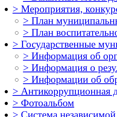
>
Мероприятия, конкур
>
План муниципальн
>
План воспитательн
>
Государственные мун
>
Информация об ор
>
Информация о резу
>
Информации об об
>
Антикоррупционная д
>
Фотоальбом
>
Система независимой 