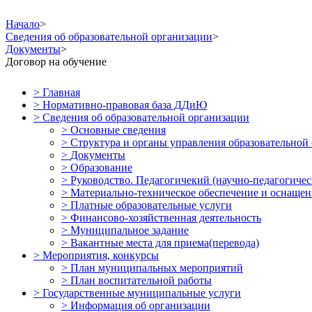
Начало
>
Сведения об образовательной организации
>
Документы
>
Договор на обучение
>
Главная
>
Нормативно-правовая база ДДиЮ
>
Сведения об образовательной организации
>
Основные сведения
>
Структура и органы управления образовательной
>
Документы
>
Образование
>
Руководство. Педагогичекий (научно-педагогичес
>
Материально-техническое обеспечение и оснащен
>
Платные образовательные услуги
>
Финансово-хозяйственная деятельность
>
Муниципальное задание
>
Вакантные места для приема(перевода)
>
Мероприятия, конкурсы
>
План муниципальных мероприятий
>
План воспитательной работы
>
Государственные муниципальные услуги
>
Информация об организации