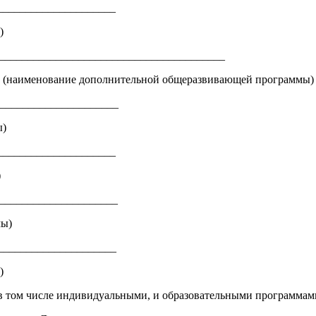
_____________________
)
________________________________________
(наименование дополнительной общеразвивающей программы)
_____________________
ы)
_____________________
)
______________________
мы)
_____________________
)
, в том числе индивидуальными, и образовательными программам