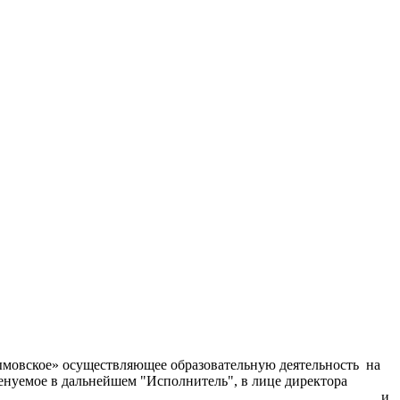
ымовское» осуществляющее образовательную деятельность на
енуемое в дальнейшем "Исполнитель", в лице директора
_______________________________________________________и