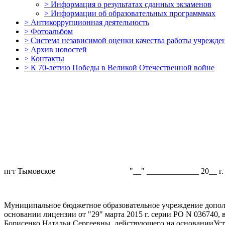
>
Информация о результатах сданных экзаменов
>
Информации об образовательных программмах
>
Антикоррупционная деятельность
>
Фотоальбом
>
Система независимой оценки качества работы учрежде
>
Архив новостей
>
Контакты
>
К 70-летию Победы в Великой Отечественной войне
пгт Тымовское "__" _____________ 20__ г.
Муниципальное бюджетное образовательное учреждение допол
основании лицензии от "29" марта 2015 г. серии РО N 036740
Борисенко Натальи Сергеевны, действующего на основанииУс