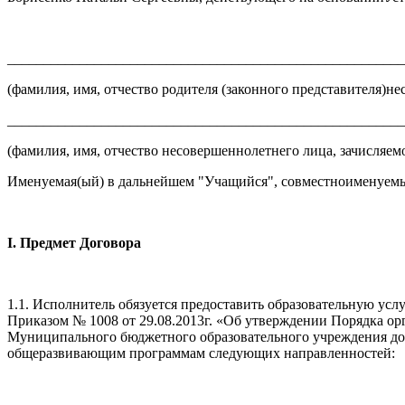
_______________________________________________________
(фамилия, имя, отчество родителя (законного представителя)н
_______________________________________________________
(фамилия, имя, отчество несовершеннолетнего лица, зачисляем
Именуемая(ый) в дальнейшем "Учащийся", совместноименуем
I. Предмет Договора
1.1. Исполнитель обязуется предоставить образовательную усл
Приказом № 1008 от 29.08.2013г. «Об утверждении Порядка о
Муниципального бюджетного образовательного учреждения до
общеразвивающим программам следующих направленностей: