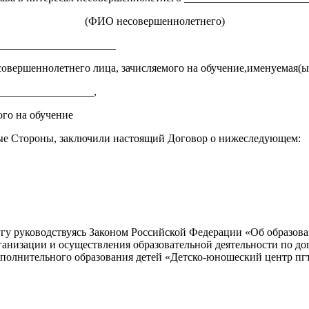
(ФИО несовершеннолетнего)
_____________________
есовершеннолетнего лица, зачисляемого на обучение,именуемая(ы
_________________,
ого на обучение
ые Стороны, заключили настоящий Договор о нижеследующем:
угу руководствуясь Законом Российской Федерации «Об образова
рганизации и осуществления образовательной деятельности по 
полнительного образования детей «Детско-юношеский центр п