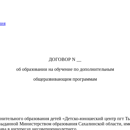
ния
ДОГОВОР N __
об образовании на обучение по дополнительным
общеразвивающим программам
нительного образования детей «Детско-юношеский центр пгт Т
, выданной Министерством образования Сахалинской области, им
тава в интересах несовершеннолетнего _____________________