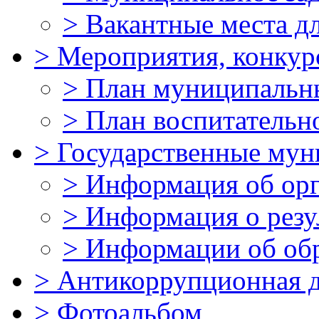
>
Вакантные места д
>
Мероприятия, конкур
>
План муниципальн
>
План воспитательн
>
Государственные мун
>
Информация об ор
>
Информация о резу
>
Информации об об
>
Антикоррупционная д
>
Фотоальбом